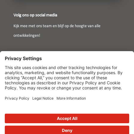
Volg ons op social media
Kijk mee met ons team en blijf op de hoogte van alle
ontwikkelingen!
Contact
+31 13 8200357
hr@votech.com
Hamelendijk 4a,
5541 RA Reusel
Copyright © 2025 Werken bij Votech | Website:
Market-it